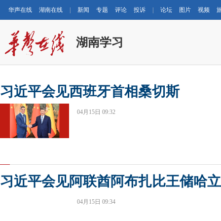
华声在线
湖南在线
|
新闻
专题
评论
投诉
|
论坛
图片
视频
湖南学习
习近平会见西班牙首相桑切斯
04月15日 09:32
习近平会见阿联酋阿布扎比王储哈立
04月15日 09:34