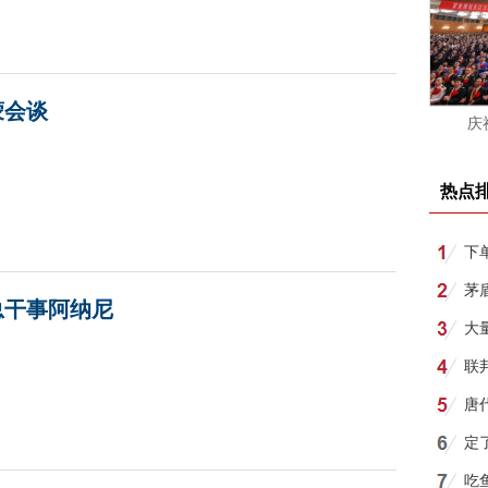
蒙会谈
庆
热点
下
所
茅
总干事阿纳尼
月1
大
联
唐
明
定
吃