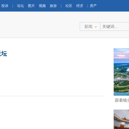
投诉
|
论坛
图片
视频
旅游
|
社区
经济
|
房产
新闻
天坛
跟着镜