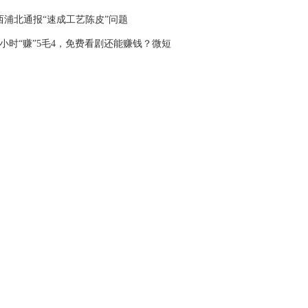
西浦北通报“速成工艺陈皮”问题
6小时“赚”5毛4，免费看剧还能赚钱？微短
“收割”老人又有新套路