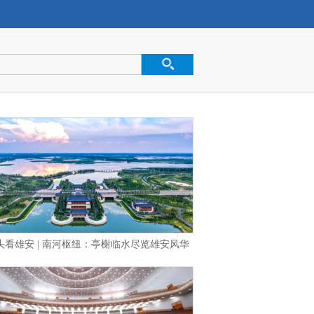
头看雄安 | 南河枢纽：亭榭临水尽览雄安风华