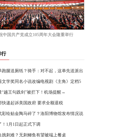
祝中国共产党成立105周年大会隆重举行
排行
单跑腿送厕纸？骑手：对不起，这单先送派出
盾文学奖同名小说改编电视剧《主角》定档5
0日
量“越王勾践剑”被拦下！机场提醒→
邦快递起诉美国政府 要求全额退税
代彩绘贴金陶马碎了？洛阳博物馆发布情况说
了！1月1日起正式下调
鱼挑刺难？无刺鲫鱼有望被端上餐桌