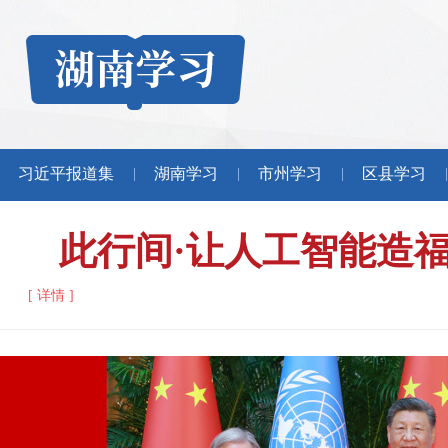
习近平报道集
湖南学习
市州学习
区县学习
|
|
|
|
此行间·让人工智能造福
[ 详情 ]