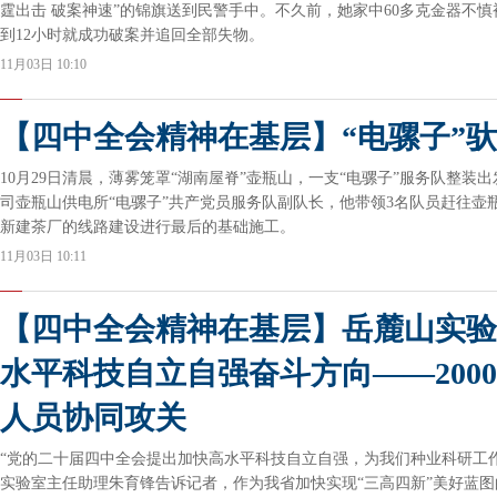
霆出击 破案神速”的锦旗送到民警手中。不久前，她家中60多克金器不
到12小时就成功破案并追回全部失物。
11月03日 10:10
【四中全会精神在基层】“电骡子”
10月29日清晨，薄雾笼罩“湖南屋脊”壶瓶山，一支“电骡子”服务队整装
司壶瓶山供电所“电骡子”共产党员服务队副队长，他带领3名队员赶往壶
新建茶厂的线路建设进行最后的基础施工。
11月03日 10:11
【四中全会精神在基层】岳麓山实验
水平科技自立自强奋斗方向——200
人员协同攻关
“党的二十届四中全会提出加快高水平科技自立自强，为我们种业科研工
实验室主任助理朱育锋告诉记者，作为我省加快实现“三高四新”美好蓝