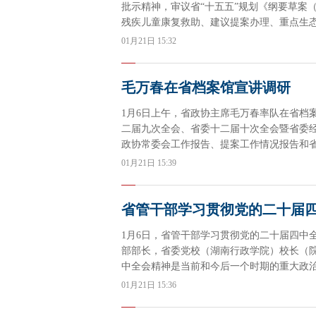
批示精神，审议省“十五五”规划《纲要草案
残疾儿童康复救助、建议提案办理、重点生态
作。
01月21日 15:32
毛万春在省档案馆宣讲调研
1月6日上午，省政协主席毛万春率队在省档
二届九次全会、省委十二届十次全会暨省委
政协常委会工作报告、提案工作情况报告和
01月21日 15:39
省管干部学习贯彻党的二十届
1月6日，省管干部学习贯彻党的二十届四中
部部长，省委党校（湖南行政学院）校长（
中全会精神是当前和今后一个时期的重大政
做好示范。
01月21日 15:36