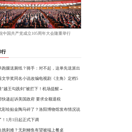
祝中国共产党成立105周年大会隆重举行
排行
单跑腿送厕纸？骑手：对不起，这单先送派出
盾文学奖同名小说改编电视剧《主角》定档5
0日
量“越王勾践剑”被拦下！机场提醒→
邦快递起诉美国政府 要求全额退税
代彩绘贴金陶马碎了？洛阳博物馆发布情况说
了！1月1日起正式下调
鱼挑刺难？无刺鲫鱼有望被端上餐桌