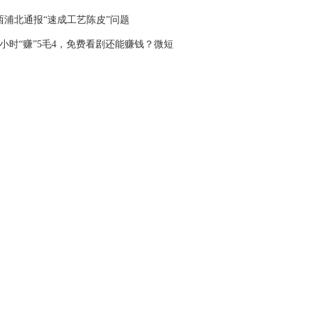
西浦北通报“速成工艺陈皮”问题
6小时“赚”5毛4，免费看剧还能赚钱？微短
“收割”老人又有新套路