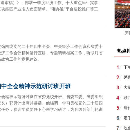
（送审稿）》，部署一季度经济工作、十大重点民生实事、
功能区产业准入负面清单、“湘办通”平台建设推广等工
庆
案馆围绕党的二十届四中全会、中央经济工作会议和省委十
热点
经济工作会议精神进行宣讲，专题调研档案工作，听取对省
省政协工作的意见建议。
下
所
茅
四中全会精神示范研讨班开班
月1
大
全会精神示范研讨班在省委党校开班。省委常委、省委组织
联
院长）郭灵计出席并讲话。他强调，学习贯彻党的二十届四
唐
治任务，参训学员要静下心来学习研讨，为各级各部门轮训
明
定
吃