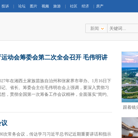
投诉
|
论坛
图片
视频
旅游
|
社区
经济
|
房产
新闻
运动会筹委会第二次全会召开 毛伟明讲
27年在湘西土家族苗族自治州和张家界市举办。1月16日下
书记、省长、筹委会主任毛伟明在会上强调，要深入贯彻习
思想，贯彻全国第一次筹备工作会议精神，全面落实“简约、
备、高质量推进，确保办出安全有序、精彩纷呈、促进团结的
跟着镜
会议
第80次常务会议，传达学习习近平总书记近期重要讲话和指示