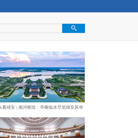
头看雄安 | 南河枢纽：亭榭临水尽览雄安风华