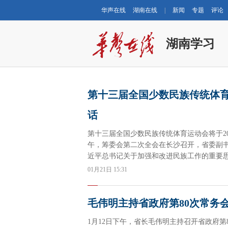
华声在线
湖南在线
|
新闻
专题
评论
湖南学习
第十三届全国少数民族传统体育
话
第十三届全国少数民族传统体育运动会将于20
午，筹委会第二次全会在长沙召开，省委副
近平总书记关于加强和改进民族工作的重要
安全、精彩”要求，高站位组织、高标准筹
01月21日 15:31
体育盛会。
毛伟明主持省政府第80次常务
1月12日下午，省长毛伟明主持召开省政府