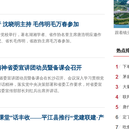
举行 沈晓明主持 毛伟明毛万春参加
跟着镜
”在省委党校举行，著名湖湘学者、省作协名誉主席唐浩明应邀作
记、省长毛伟明，省政协主席毛万春参加。
热点
精神省委宣讲团动员暨备课会召开
下
所
茅
神省委宣讲团动员暨备课会在长沙召开。会议深入学习贯彻党
讲话精神，落实党中央决策部署和省委工作要求，对省委宣
月1
大
省委宣传部部长刘红兵出席并讲话。
联
唐
课堂”话丰收——平江县推行“党建联建·产
明
定
吃