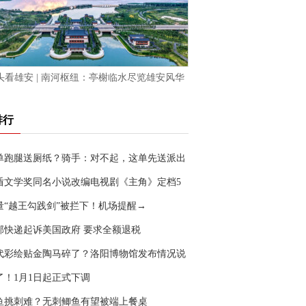
头看雄安 | 南河枢纽：亭榭临水尽览雄安风华
排行
单跑腿送厕纸？骑手：对不起，这单先送派出
盾文学奖同名小说改编电视剧《主角》定档5
0日
量“越王勾践剑”被拦下！机场提醒→
邦快递起诉美国政府 要求全额退税
代彩绘贴金陶马碎了？洛阳博物馆发布情况说
了！1月1日起正式下调
鱼挑刺难？无刺鲫鱼有望被端上餐桌