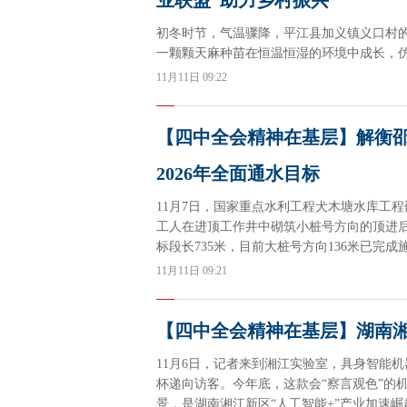
业联盟”助力乡村振兴
初冬时节，气温骤降，平江县加义镇义口村
一颗颗天麻种苗在恒温恒湿的环境中成长，仿
11月11日 09:22
【四中全会精神在基层】解衡邵
2026年全面通水目标
11月7日，国家重点水利工程犬木塘水库工
工人在进顶工作井中砌筑小桩号方向的顶进后
标段长735米，目前大桩号方向136米已完
业。
11月11日 09:21
【四中全会精神在基层】湖南湘
11月6日，记者来到湘江实验室，具身智能
杯递向访客。今年底，这款会“察言观色”的
景，是湖南湘江新区“人工智能+”产业加速