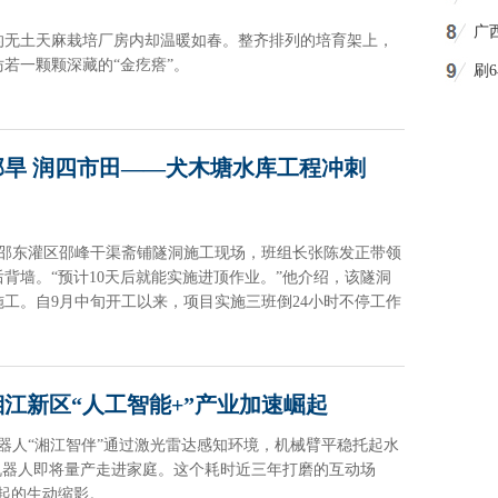
广
的无土天麻栽培厂房内却温暖如春。整齐排列的培育架上，
若一颗颗深藏的“金疙瘩”。
刷
剧
旱 润四市田——犬木塘水库工程冲刺
程邵东灌区邵峰干渠斋铺隧洞施工现场，班组长张陈发正带领
背墙。“预计10天后就能实施进顶作业。”他介绍，该隧洞
成施工。自9月中旬开工以来，项目实施三班倒24小时不停工作
江新区“人工智能+”产业加速崛起
机器人“湘江智伴”通过激光雷达感知环境，机械臂平稳托起水
机器人即将量产走进家庭。这个耗时近三年打磨的互动场
崛起的生动缩影。