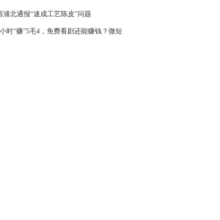
西浦北通报“速成工艺陈皮”问题
6小时“赚”5毛4，免费看剧还能赚钱？微短
“收割”老人又有新套路