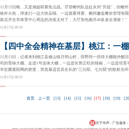
11月15日晚，又是湘超联赛焦点战。尽管郴州队远赴永州“开战”，但郴州
格外火热，球迷们一边大快朵颐、一边观看球赛。郴州邂逅餐饮管理有限
新店开在市体育中心周边的决策太对了，大厅加包厢共40多桌全满座！”
11月17日 09:34
【四中全会精神在基层】桃江：一棚
11月13日，记者来到桃江县修山镇月明山村，田野间一排排大棚格外醒
司的育秧大棚。走进1号连体大棚，一边是长势正旺的辣椒，一边是培育
羊肚菌遮阳网的密度，营造最适宜其生长的“三分阳、七分阴”的散射光环
11月17日 09:33
首页
上一页
[13]
[14]
[15]
[16]
[17]
[18]
[19]
[20
关于华声
-
广告服务
-