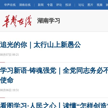
华声在线
湖南在线
|
新闻
专题
评论
投诉
|
论坛
图片
视频
湖南学习
追光的你｜太行山上新愚公
08月07日 09:21
学习新语·铸魂强党｜全党同志务必
使命
08月06日 19:51
看图学习·人民之心丨读懂“怎样创造