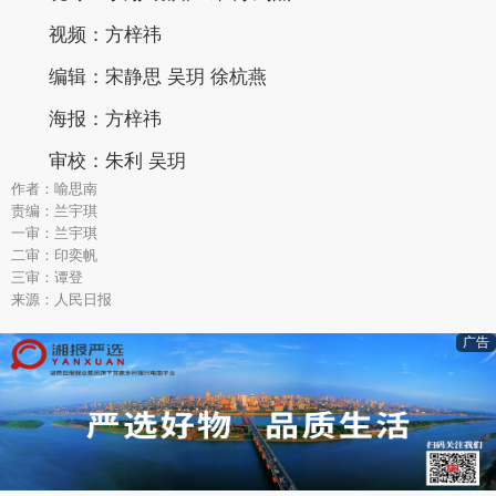
视频：方梓祎
编辑：宋静思 吴玥 徐杭燕
海报：方梓祎
审校：朱利 吴玥
作者：喻思南
责编：兰宇琪
一审：兰宇琪
二审：印奕帆
三审：谭登
来源：人民日报
广告