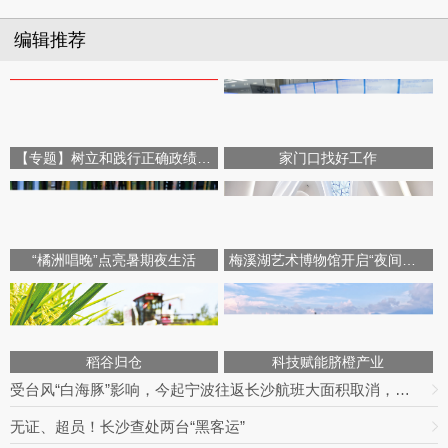
编辑推荐
【专题】树立和践行正确政绩观学习教育
家门口找好工作
“橘洲唱晚”点亮暑期夜生活
梅溪湖艺术博物馆开启“夜间模式”
稻谷归仓
科技赋能脐橙产业
受台风“白海豚”影响，今起宁波往返长沙航班大面积取消，明日19趟次全部停飞｜出行早知道
无证、超员！长沙查处两台“黑客运”