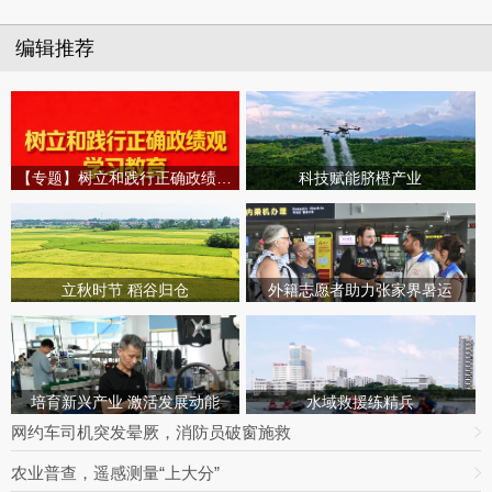
编辑推荐
【专题】树立和践行正确政绩观学习教育
科技赋能脐橙产业
立秋时节 稻谷归仓
外籍志愿者助力张家界暑运
培育新兴产业 激活发展动能
水域救援练精兵
网约车司机突发晕厥，消防员破窗施救
农业普查，遥感测量“上大分”