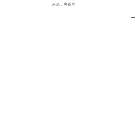
来源：央视网
0731-84326220(外联) 0731-84329957(