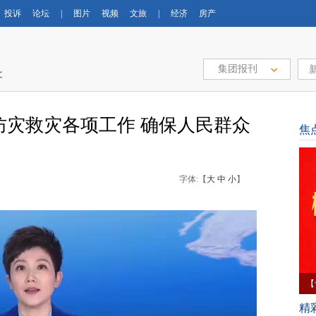
投诉
论坛
|
图片
视频
文旅
|
经济
房产
集团报刊
文
防灾救灾各项工作 确保人民群众
焦
字体:【
大
中
小
】
水
精