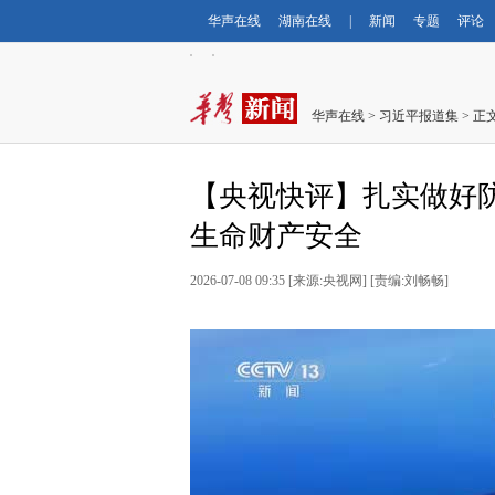
华声在线
湖南在线
|
新闻
专题
评论
华声在线
>
习近平报道集
> 正
【央视快评】扎实做好
生命财产安全
2026-07-08 09:35 [来源:央视网] [责编:刘畅畅]