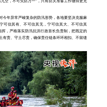
防九空，不可失防万一”，只有防灾准备工作做得更充
对今年异常严峻复杂的防汛形势，各地要坚决克服麻
“宁可信其有、不可信其无，宁可信其大、不可信其
指挥，严格落实防汛抗洪行政首长负责制，把既定的
土有责、守土尽责，确保责任链条环环相扣、不留缝