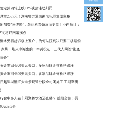
暂定第四轮上线FVS视频辅助判罚
悬赏25万元！湖南警方通缉两名犯罪集团主犯
附加费“三连降”，暑运机票钱反而更贵！业内预计：
下旬将迎回落拐点
漏水受损起诉楼上五户，为何法院判决只要二楼赔偿
·家风丨炮火中诞生的一本兵役证，三代人同答“彻底
任务”
黄金重回4300美元关口，多家品牌金饰价格跟涨
黄金重回4300美元关口，多家品牌金饰价格跟涨
8日起望城湘江大道景观道分段全封闭施工 工期至明
月
行驶中多人在车厢聚餐饮酒还直播？ 益阳交警：罚
000元记3分