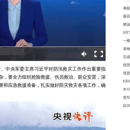
湘超
最高
燃油
8月
一楼
老物
完成
现货
席、中央军委主席习近平对防汛救灾工作作出重要指
现货
杂，要全力组织抢险救援、伤员救治、群众安置，深
8月
警和应急救援准备，扎实做好防灾救灾各项工作，确
年3
货车
款2