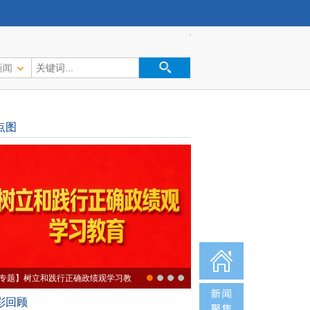
新闻
点图
域救援练精兵
彩回顾