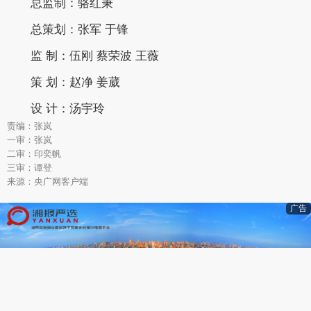
总监制：骆红秉
总策划：张军 于锋
监 制：伍刚 蔡荣波 王薇
策 划：赵净 姜葳
设 计：汤宇玲
责编：张岚
一审：张岚
二审：印奕帆
三审：谭登
来源：央广网客户端
广告