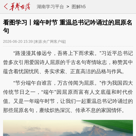
湖南学习平台
>
图解h5
看图学习丨端午时节 重温总书记吟诵过的屈原名
句
2026-06-20 15:39
[来源:央广网客户端]
“路漫漫其修远兮，吾将上下而求索。”习近平总书记
曾多次引用爱国诗人屈原的千古名句寄情咏志，称赞其中
蕴含着忧国忧民、务实求索、正直高洁的品格与作风。
“节分端午自谁言，万古传闻为屈原。”作为我国四大
传统节日之一，“端午”因屈原而富有人文底蕴和时代价
值。又是一年端午时节，让我们一起重温总书记吟诵过的
那些屈原名句，赓续炽热深沉、传承不息的家国情怀。