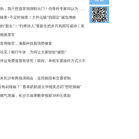
热，我只想选穿洞洞鞋出门！但骨科专家却认为……
核查+不定时抽查！大件运输“四固定”减负增效
的“新生”！“扫帚诗人”黄新生把岁月风雨写成诗丨美
南推荐官
首周收官，湘股科技股强势修复
论见丨银行午休，为何让大家纷纷“破防”
停运免费退票有讲究！联程、单程车票操作方式大不
末长沙有两场演唱会，这些路段有交通管制
没有剁辣椒？” 蔡皋奶奶渥太华领奖念叨“想吃辣椒”
燃气泄漏，长沙大叔果断举报获5000元奖励