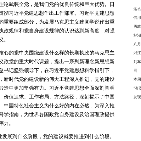
理论武装全党，是我们党的优良传统和巨大优势。日
这么
贯彻习近平党建思想作出工作部署。习近平党建思想
信用
的重要组成部分，为发展马克思主义建党学说作出重
勇敢
执政规律和党自身建设规律的认识达到新高度，对强
好湖
义。
八月
核心的党中央围绕建设什么样的长期执政的马克思主
湘江
义政党的重大时代课题，提出一系列新理念新思想新
列车
总书记坚强领导下，在习近平党建思想科学指引下，
同
，新时代党的建设新的伟大工程深入推进，党的建设
本周
锻造中更加坚强有力。习近平党建思想全面深刻阐明
“有
、价值追求、工作布局、方法路径，深刻揭示了中国
发现
、中国特色社会主义为什么好的内在必然，为深入推
科学指南，为世界各国政党自身建设及治国理政提供
伟力。
业发展到什么阶段，党的建设就要推进到什么阶段。