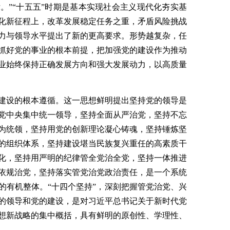
。”“十五五”时期是基本实现社会主义现代化夯实基
化新征程上，改革发展稳定任务之重，矛盾风险挑战
力与领导水平提出了新的更高要求。形势越复杂，任
抓好党的事业的根本前提，把加强党的建设作为推动
业始终保持正确发展方向和强大发展动力，以高质量
建设的根本遵循。这一思想鲜明提出坚持党的领导是
党中央集中统一领导，坚持全面从严治党，坚持不忘
为统领，坚持用党的创新理论凝心铸魂，坚持锤炼坚
的组织体系，坚持建设堪当民族复兴重任的高素质干
化，坚持用严明的纪律管全党治全党，坚持一体推进
依规治党，坚持落实管党治党政治责任，是一个系统
的有机整体。“十四个坚持”，深刻把握管党治党、兴
的领导和党的建设，是对习近平总书记关于新时代党
想新战略的集中概括，具有鲜明的原创性、学理性、