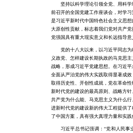
坚持以科学理论引领全党、用科学
前召开的全国党建工作座谈会，对学习
是习近平新时代中国特色社会主义思想
大原创性贡献，标志着我们党对共产党
党强国具有重大现实意义和长远指导意
党的十八大以来，以习近平同志为
义政党、怎样建设长期执政的马克思主
战略，形成习近平党建思想。在习近平
全面从严治党的伟大实践取得显著成效
取得历史性、开创性成就，党在革命性
新时代党的建设的最高原则、战略方针
共产党为什么能、马克思主义为什么行
进新时代党的建设新的伟大工程提供了
了中国方案，具有强大真理力量和实践
习近平总书记强调：“党和人民事