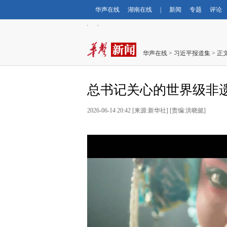
华声在线
湖南在线
|
新闻
专题
评论
华声在线
>
习近平报道集
> 正
总书记关心的世界级非
2026-06-14 20:42 [来源:新华社] [责编:洪晓懿]