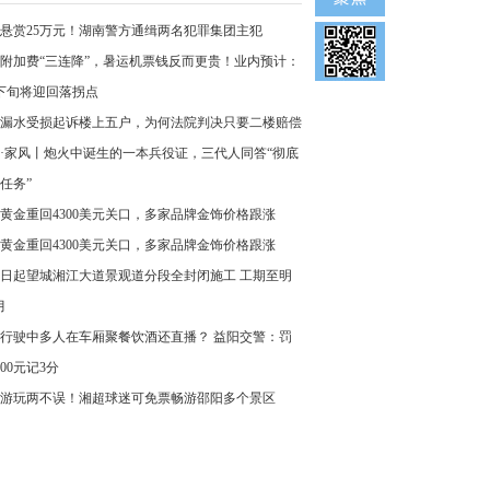
悬赏25万元！湖南警方通缉两名犯罪集团主犯
附加费“三连降”，暑运机票钱反而更贵！业内预计：
下旬将迎回落拐点
漏水受损起诉楼上五户，为何法院判决只要二楼赔偿
·家风丨炮火中诞生的一本兵役证，三代人同答“彻底
任务”
黄金重回4300美元关口，多家品牌金饰价格跟涨
黄金重回4300美元关口，多家品牌金饰价格跟涨
8日起望城湘江大道景观道分段全封闭施工 工期至明
月
行驶中多人在车厢聚餐饮酒还直播？ 益阳交警：罚
000元记3分
游玩两不误！湘超球迷可免票畅游邵阳多个景区