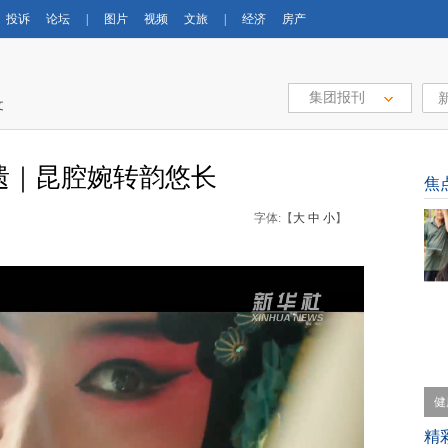
投诉
论坛
|
图片
视频
文旅
|
经济
房产
集团报刊
文
遗｜昆腔婉转韵悠长
焦
字体:【
大
中
小
】
【
育
精