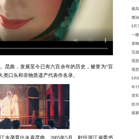
最高
燃油
8月
一楼
老物
完成
现货
。昆曲，发展至今已有六百余年的历史，被誉为“百
现货
一批人类口头和非物质遗产代表作名录。
8月
年3
货车
款2
观赛
水孕育出永嘉昆曲。2005年5月，时任浙江省委书