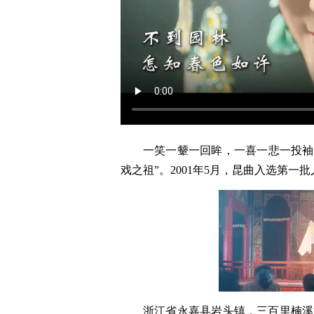
一笑一颦一回眸，一喜一悲一投袖
戏之祖”。2001年5月，昆曲入选第
浙江省永嘉县岩头镇，三百里楠溪江