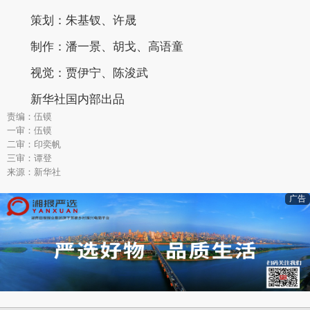
策划：朱基钗、许晟
制作：潘一景、胡戈、高语童
视觉：贾伊宁、陈浚武
新华社国内部出品
责编：伍镆
一审：伍镆
二审：印奕帆
三审：谭登
来源：新华社
广告