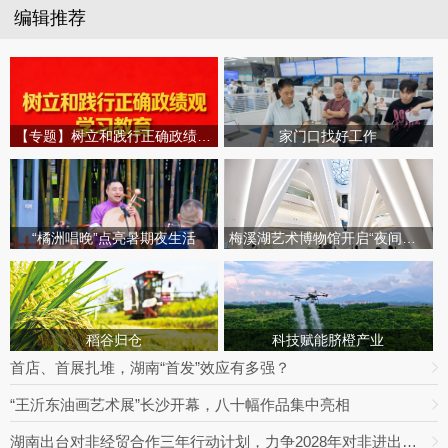
编辑推荐
【专题】树立和践行正确政绩观学习教育
家门口找好工作
“橘洲唱晚”点亮暑期夜生活
梅溪湖艺术博物馆开启“夜间模式”
稻谷归仓
科技赋能脐橙产业
首店、首展扎堆，湖南“首发”效应有多强？
“王沂东油画艺术展”长沙开幕，八十幅作品集中亮相
湖南出台对非经贸合作三年行动计划，力争2028年对非进出口额达800亿元