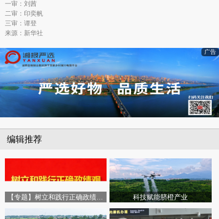
一审：刘茜
二审：印奕帆
三审：谭登
来源：新华社
广告
编辑推荐
【专题】树立和践行正确政绩观学习教育
科技赋能脐橙产业