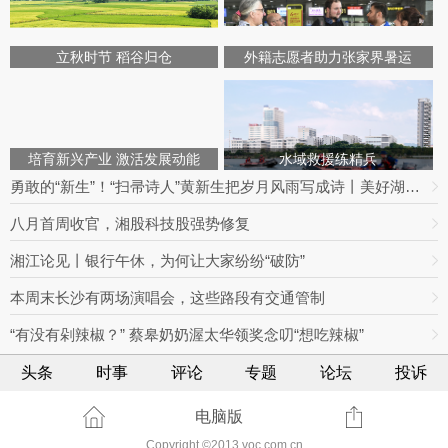
立秋时节 稻谷归仓
外籍志愿者助力张家界暑运
培育新兴产业 激活发展动能
水域救援练精兵
勇敢的“新生”！“扫帚诗人”黄新生把岁月风雨写成诗丨美好湖南推荐官
八月首周收官，湘股科技股强势修复
湘江论见丨银行午休，为何让大家纷纷“破防”
本周末长沙有两场演唱会，这些路段有交通管制
“有没有剁辣椒？” 蔡皋奶奶渥太华领奖念叨“想吃辣椒”
头条
时事
评论
专题
论坛
投诉
电脑版
Copyright ©2013 voc.com.cn