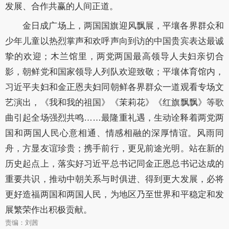
发展、合作共赢的人间正道。
金日成广场上，两国国旗迎风飘展，平壤各界群众和
少年儿童以热烈掌声和欢呼声向到访的中国贵宾表达最诚
挚的欢迎；木兰馆里，两党两国最高领导人夫妇亲切合
影，朝鲜党和国家领导人列队欢迎致敬；平壤体育馆内，
习近平夫妇和金正恩夫妇同朝鲜各界群众一道观看专场文
艺演出，《我和我的祖国》《茉莉花》《红旗飘飘》等歌
曲引起全场强烈共鸣……最隆重礼遇，生动诠释着两党两
国和两国人民心意相通、情感相融的深厚情谊。风雨同
舟，方显友谊珍贵；携手前行，更见前途光明。站在新的
历史起点上，落实好习近平总书记同金正恩总书记达成的
重要共识，推动中朝关系与时俱进、得到更大发展，必将
更好造福两国和两国人民，为地区乃至世界和平稳定和发
展繁荣作出积极贡献。
责编：刘茜