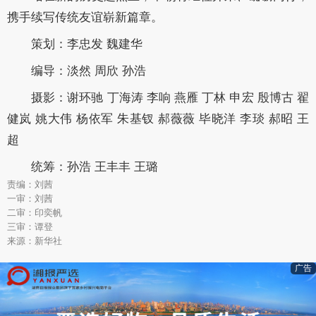
携手续写传统友谊崭新篇章。
策划：李忠发 魏建华
编导：淡然 周欣 孙浩
摄影：谢环驰 丁海涛 李响 燕雁 丁林 申宏 殷博古 翟
健岚 姚大伟 杨依军 朱基钗 郝薇薇 毕晓洋 李琰 郝昭 王
超
统筹：孙浩 王丰丰 王璐
责编：刘茜
一审：刘茜
二审：印奕帆
三审：谭登
来源：新华社
广告