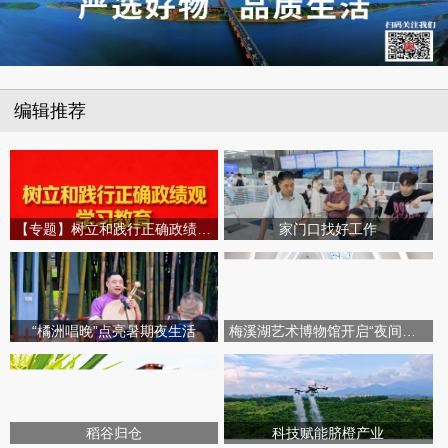
编辑推荐
【专题】树立和践行正确政绩观学习教育
家门口找好工作
“橘洲唱晚”点亮暑期夜生活
梅溪湖艺术博物馆开启“夜间模式”
稻谷归仓
科技赋能脐橙产业