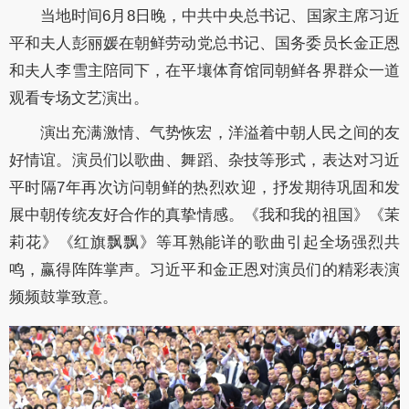
当地时间6月8日晚，中共中央总书记、国家主席习近
平和夫人彭丽媛在朝鲜劳动党总书记、国务委员长金正恩
和夫人李雪主陪同下，在平壤体育馆同朝鲜各界群众一道
观看专场文艺演出。
演出充满激情、气势恢宏，洋溢着中朝人民之间的友
好情谊。演员们以歌曲、舞蹈、杂技等形式，表达对习近
平时隔7年再次访问朝鲜的热烈欢迎，抒发期待巩固和发
展中朝传统友好合作的真挚情感。《我和我的祖国》《茉
莉花》《红旗飘飘》等耳熟能详的歌曲引起全场强烈共
鸣，赢得阵阵掌声。习近平和金正恩对演员们的精彩表演
频频鼓掌致意。