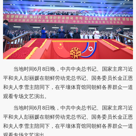
当地时间6月8日晚，中共中央总书记、国家主席习近
平和夫人彭丽媛在朝鲜劳动党总书记、国务委员长金正恩
和夫人李雪主陪同下，在平壤体育馆同朝鲜各界群众一道
观看专场文艺演出。
当地时间6月8日晚，中共中央总书记、国家主席习近
平和夫人彭丽媛在朝鲜劳动党总书记、国务委员长金正恩
和夫人李雪主陪同下，在平壤体育馆同朝鲜各界群众一道
观看专场文艺演出。