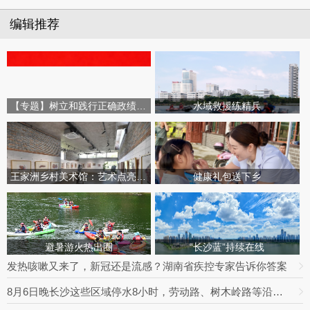
编辑推荐
【专题】树立和践行正确政绩观学习教育
水域救援练精兵
王家洲乡村美术馆：艺术点亮田园乡村
健康礼包送下乡
避暑游火热出圈
“长沙蓝”持续在线
发热咳嗽又来了，新冠还是流感？湖南省疾控专家告诉你答案
8月6日晚长沙这些区域停水8小时，劳动路、树木岭路等沿线住户做好储水