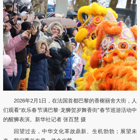
2026年2月1日，在法国首都巴黎的香榭丽舍大街，人
们观看“欢乐春节满巴黎·龙狮贺岁舞香街”春节巡游活动中
的醒狮表演。新华社记者 张百慧 摄
回望过去，中华文化革故鼎新、生机勃勃；展望未