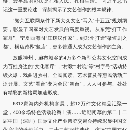
键、最牢靠的办法是扎根人民、扎根生活。”习近平总书
记这一重要论述，深刻揭示了文艺创作的根本规律。
“繁荣互联网条件下新大众文艺”写入“十五五”规划纲
要，彰显了国家对文艺发展的高度重视。从东莞“打工作
家群”、宁夏西海固“庄稼汉作家”，到郑州打造“微短剧之
都”、横店跨界“竖店”，更多普通人成为文艺创作的主角。
放眼神州，遍布城乡的4万多个新型公共文化空间成
为百姓身边的“文化客厅”，“村歌”“村晚”等“村字号”活动持
续火爆，戏曲进乡村、全民阅读、艺术普及等惠民活动广
泛开展。文艺“看台”变为全民“舞台”，人人可参与、处处
有精彩的新格局加速形成。
6312家海内外机构参展，超12万件文化精品汇聚一
堂，400余场特色活动轮番上演……近期闭幕的第二十二
届中国（深圳）国际文化产业博览交易会持续彰显中国文
化产业的蓬勃活力。二十二载深耕迭代，这场“中国文化