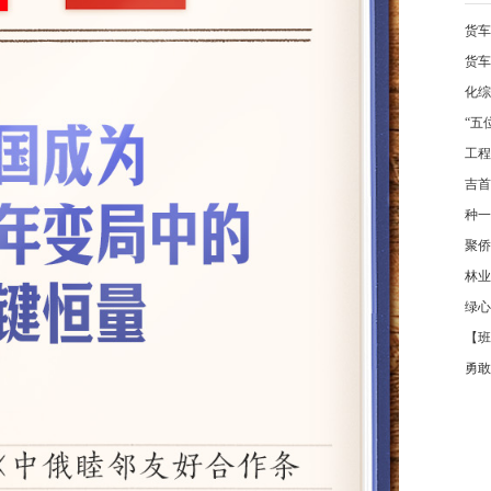
货车
货车
化综
“五
工程
吉首
种一
聚侨
林业
绿心
【班
勇敢