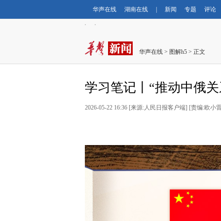
华声在线
湖南在线
|
新闻
专题
评论
华声在线
>
图解h5
> 正文
学习笔记丨“推动中俄关
2026-05-22 16:36 [来源:人民日报客户端] [责编:欧小雷