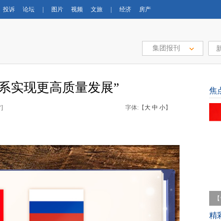
投诉
论坛
|
图片
视频
文旅
|
经济
房产
集团报刊
系实现更高质量发展”
焦
]
字体:【
大
中
小
】
【
育
精