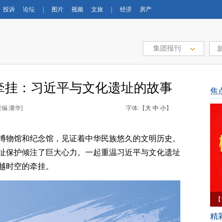
投诉
论坛
|
图片
视频
文旅
|
经济
房产
集团报刊
牵挂：习近平与文化遗址的故事
焦
责编:潘华]
字体:【
大
中
小
】
博物馆和纪念馆，见证着中华民族悠久的文明历史。
址保护倾注了巨大心力。一起重温习近平与文化遗址
越时空的牵挂。
【
育
精