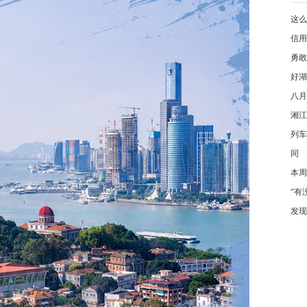
这么
信用
勇敢
好湖
八月
湘江
列车
同
本周
“有
发现