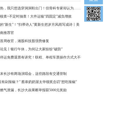
热，我只想选穿洞洞鞋出门！但骨科专家却认为……
核查+不定时抽查！大件运输“四固定”减负增效
的“新生”！“扫帚诗人”黄新生把岁月风雨写成诗丨美
南推荐官
首周收官，湘股科技股强势修复
论见丨银行午休，为何让大家纷纷“破防”
停运免费退票有讲究！联程、单程车票操作方式大不
末长沙有两场演唱会，这些路段有交通管制
没有剁辣椒？” 蔡皋奶奶渥太华领奖念叨“想吃辣椒”
燃气泄漏，长沙大叔果断举报获5000元奖励