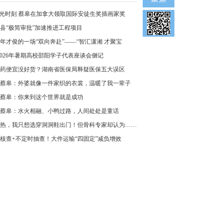
”光时刻 蔡皋在加拿大领取国际安徒生奖插画家奖
县“极简审批”加速推进工程项目
年才俊的一场“双向奔赴”——“智汇潇湘 才聚宝
2026年暑期高校邵阳学子代表座谈会侧记
药便宜没好货？湖南省医保局释疑医保五大误区
蔡皋：外婆就像一件家织的衣裳，温暖了我一辈子
蔡皋：你来到这个世界就是成功
蔡皋：水火相融、小鸭过路，人间处处是童话
热，我只想选穿洞洞鞋出门！但骨科专家却认为……
核查+不定时抽查！大件运输“四固定”减负增效