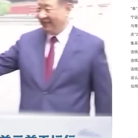
“皋
宁远
与青
庆”
集采
连线
连线
连线
这么
信用