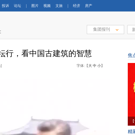
投诉
论坛
|
图片
视频
文旅
|
经济
房产
集团报刊
文
天坛行，看中国古建筑的智慧
焦
]
字体:【
大
中
小
】
【
育
精