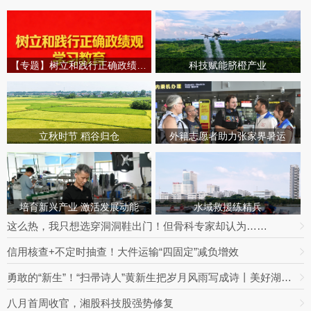
【专题】树立和践行正确政绩观学习教育
科技赋能脐橙产业
立秋时节 稻谷归仓
外籍志愿者助力张家界暑运
培育新兴产业 激活发展动能
水域救援练精兵
这么热，我只想选穿洞洞鞋出门！但骨科专家却认为……
信用核查+不定时抽查！大件运输“四固定”减负增效
勇敢的“新生”！“扫帚诗人”黄新生把岁月风雨写成诗丨美好湖南推荐官
八月首周收官，湘股科技股强势修复