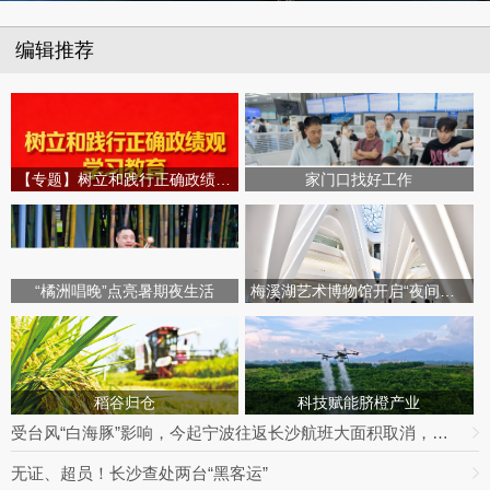
编辑推荐
【专题】树立和践行正确政绩观学习教育
家门口找好工作
“橘洲唱晚”点亮暑期夜生活
梅溪湖艺术博物馆开启“夜间模式”
稻谷归仓
科技赋能脐橙产业
受台风“白海豚”影响，今起宁波往返长沙航班大面积取消，明日19趟次全部停飞｜出行早知道
无证、超员！长沙查处两台“黑客运”