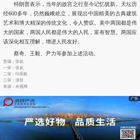
特朗普表示，当年的故宫之行至今记忆犹新。天坛历
经600多年，仍然巍峨屹立，展现出中国精美的古典建筑
艺术和博大精深的传统文化，令人赞叹。美中两国都是伟
大的国家，两国人民都是伟大的人民，富有智慧。两国应
该深化相互理解，增进人民友好。
蔡奇、王毅、尹力等参加上述活动。
责编：张岚
一审：张岚
二审：印奕帆
三审：谭登
来源：央视网
广告