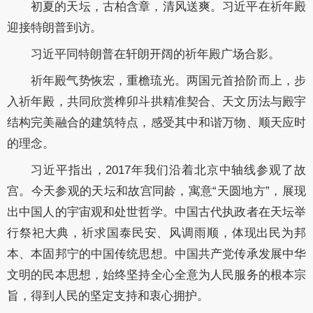
初夏的天坛，古柏含章，清风送爽。习近平在祈年殿
迎接特朗普到访。
习近平同特朗普在轩朗开阔的祈年殿广场合影。
祈年殿气势恢宏，重檐琉光。两国元首拾阶而上，步
入祈年殿，共同欣赏榫卯斗拱精准契合、天文历法与殿宇
结构完美融合的建筑特点，感受其中和谐万物、顺天应时
的理念。
习近平指出，2017年我们沿着北京中轴线参观了故
宫。今天参观的天坛和故宫同龄，寓意“天圆地方”，展现
出中国人的宇宙观和处世哲学。中国古代执政者在天坛举
行祭祀大典，祈求国泰民安、风调雨顺，体现出民为邦
本、本固邦宁的中国传统思想。中国共产党传承发展中华
文明的民本思想，始终坚持全心全意为人民服务的根本宗
旨，得到人民的坚定支持和衷心拥护。