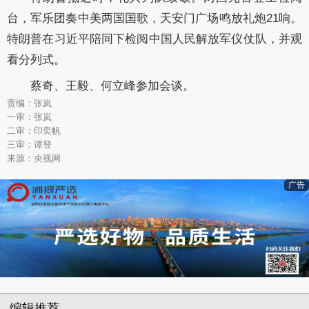
台，军乐团奏中美两国国歌，天安门广场鸣放礼炮21响。
特朗普在习近平陪同下检阅中国人民解放军仪仗队，并观
看分列式。
蔡奇、王毅、何立峰参加会谈。
责编：张岚
一审：张岚
二审：印奕帆
三审：谭登
来源：央视网
广告
编辑推荐