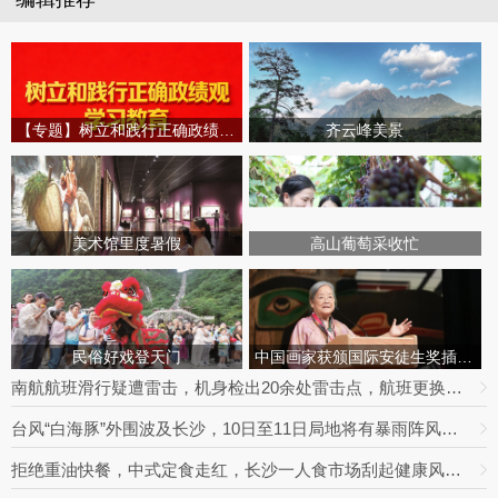
【专题】树立和践行正确政绩观学习教育
齐云峰美景
美术馆里度暑假
高山葡萄采收忙
民俗好戏登天门
中国画家获颁国际安徒生奖插画家奖
南航航班滑行疑遭雷击，机身检出20余处雷击点，航班更换飞机延误出行
台风“白海豚”外围波及长沙，10日至11日局地将有暴雨阵风，最高达9级
拒绝重油快餐，中式定食走红，长沙一人食市场刮起健康风｜消费新观察