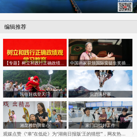
编辑推荐
【专题】树立和践行正确政绩观学习教育
中国画家获颁国际安徒生奖插画家奖
民俗好戏登天门
侗韵满村寨
湘昆雅韵润童心
家门口找好工作
观媒点赞《“皋”在低处》为“湖南日报版‘王的猜想’”，网友热议：党报头版可以这么起标题