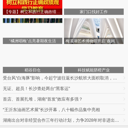
【专题】树立和践行正确政绩观学习教育
家门口找好工作
“橘洲唱晚”点亮暑期夜生活
梅溪湖艺术博物馆开启“夜间模式”
稻谷归仓
科技赋能脐橙产业
受台风“白海豚”影响，今起宁波往返长沙航班大面积取消，明日19趟次全部停飞｜出行早知道
无证、超员！长沙查处两台“黑客运”
首店、首展扎堆，湖南“首发”效应有多强？
“王沂东油画艺术展”长沙开幕，八十幅作品集中亮相
湖南出台对非经贸合作三年行动计划，力争2028年对非进出口额达800亿元