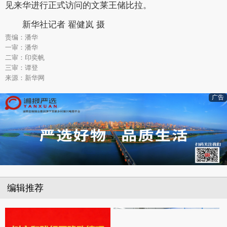
见来华进行正式访问的文莱王储比拉。
新华社记者 翟健岚 摄
责编：潘华
一审：潘华
二审：印奕帆
三审：谭登
来源：新华网
广告
编辑推荐