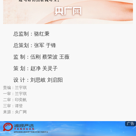
总监制：骆红秉
总策划：张军 于锋
监 制：伍刚 蔡荣波 王薇
策 划：赵净 关灵子
设 计：刘思岐 刘启阳
责编：兰宇琪
一审：兰宇琪
二审：印奕帆
三审：谭登
来源：央广网
广告