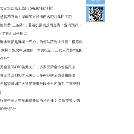
暂定第四轮上线FVS视频辅助判罚
悬赏25万元！湖南警方通缉两名犯罪集团主犯
附加费“三连降”，暑运机票钱反而更贵！业内预计：
下旬将迎回落拐点
漏水受损起诉楼上五户，为何法院判决只要二楼赔偿
·家风丨炮火中诞生的一本兵役证，三代人同答“彻底
任务”
黄金重回4300美元关口，多家品牌金饰价格跟涨
黄金重回4300美元关口，多家品牌金饰价格跟涨
8日起望城湘江大道景观道分段全封闭施工 工期至明
月
行驶中多人在车厢聚餐饮酒还直播？ 益阳交警：罚
000元记3分