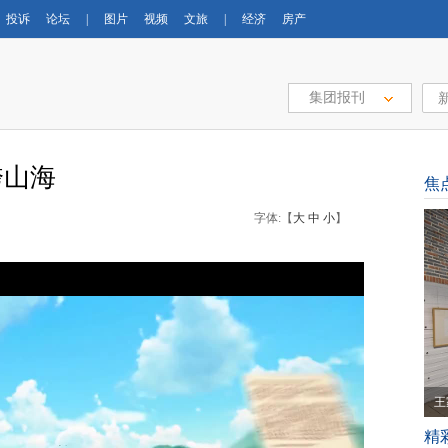
投诉
论坛
|
图片
视频
文旅
|
经济
房产
集团报刊
跨山海
焦
字体:【
大
中
小
】
王
精