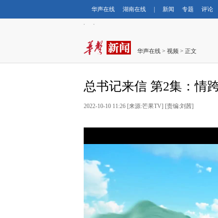
华声在线
湖南在线
|
新闻
专题
评论
华声在线
>
视频
> 正文
总书记来信 第2集：情
2022-10-10 11:26 [来源:芒果TV] [责编:刘茜]