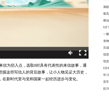
湘超
最高
燃油
8月
一楼
老物
完成
现货
现货
来信为切入点，选取8封具有代表性的来信故事，通
8月
点挖掘这些写信人的背后故事，让小人物见证大历史，
年3
”，在新时代里与党和国家一起经历进步与变化。
货车
款2