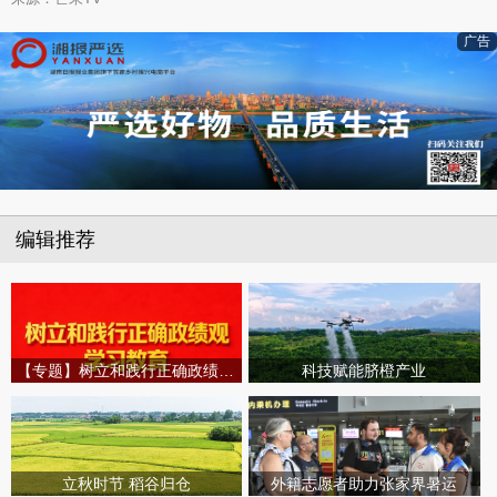
广告
编辑推荐
【专题】树立和践行正确政绩观学习教育
科技赋能脐橙产业
立秋时节 稻谷归仓
外籍志愿者助力张家界暑运