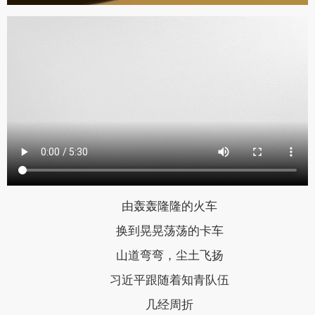
由轰轰隆隆的火车
换到晃晃荡荡的卡车
山道弯弯，尘土飞扬
习近平跟随着知青队伍
几经周折