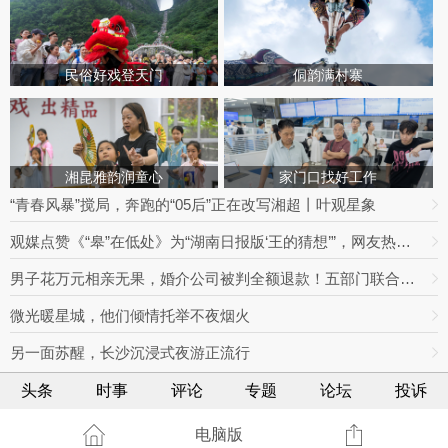
民俗好戏登天门
侗韵满村寨
湘昆雅韵润童心
家门口找好工作
“青春风暴”搅局，奔跑的“05后”正在改写湘超丨叶观星象
观媒点赞《“皋”在低处》为“湖南日报版‘王的猜想’”，网友热议：党报头版可以这么起标题
男子花万元相亲无果，婚介公司被判全额退款！五部门联合整治婚介七大乱象
微光暖星城，他们倾情托举不夜烟火
另一面苏醒，长沙沉浸式夜游正流行
头条
时事
评论
专题
论坛
投诉
电脑版