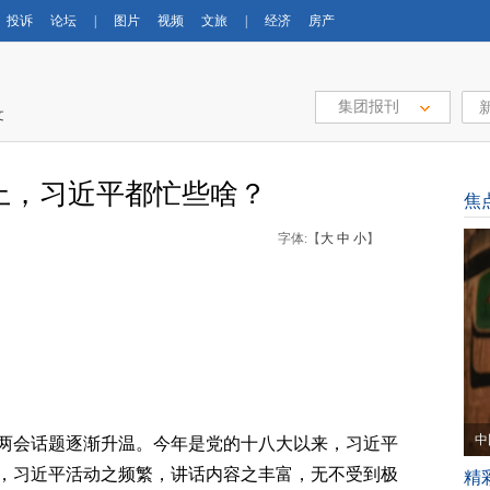
投诉
论坛
|
图片
视频
文旅
|
经济
房产
集团报刊
文
上，习近平都忙些啥？
焦
字体:【
大
中
小
】
中
两会话题逐渐升温。今年是党的十八大以来，习近平
，习近平活动之频繁，讲话内容之丰富，无不受到极
精