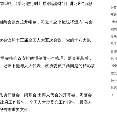
?新华社《学习进行时》原创品牌栏目“讲习所”为您
@货
车道
国两会就要拉开帷幕，习近平总书记也将进入“两会
“青
观媒
友热
次会议和十三届全国人大五次会议。党的十八大以
男子
合整
这里先按会议安排的惯例做一个梳理。两会开幕后，
从“
，记录下他与人大代表、政协委员共商国是的精彩故
“全
微光
另一
从艺
政协开幕会、闭幕会;出席人代会的开幕会、闭幕会
了
议政府工作报告、全国人大常委会工作报告、最高人
报告等重要文件。