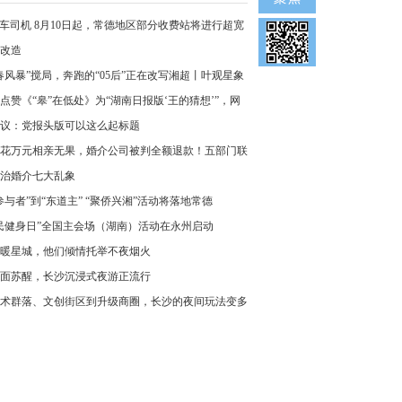
车司机 8月10日起，常德地区部分收费站将进行超宽
改造
春风暴”搅局，奔跑的“05后”正在改写湘超丨叶观星象
点赞《“皋”在低处》为“湖南日报版‘王的猜想’”，网
议：党报头版可以这么起标题
花万元相亲无果，婚介公司被判全额退款！五部门联
治婚介七大乱象
参与者”到“东道主” “聚侨兴湘”活动将落地常德
民健身日”全国主会场（湖南）活动在永州启动
暖星城，他们倾情托举不夜烟火
面苏醒，长沙沉浸式夜游正流行
术群落、文创街区到升级商圈，长沙的夜间玩法变多