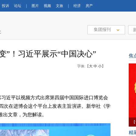
投诉
论坛
|
图片
视频
文旅
|
经济
房产
集团报刊
文
变”！习近平展示“中国决心”
焦
字体:【
大
中
小
】
主席习近平以视频方式出席第四届中国国际进口博览会
四次在进博会这个平台上发表主旨演讲。新华社《学
天推出文章，为您解读。
【
育
精