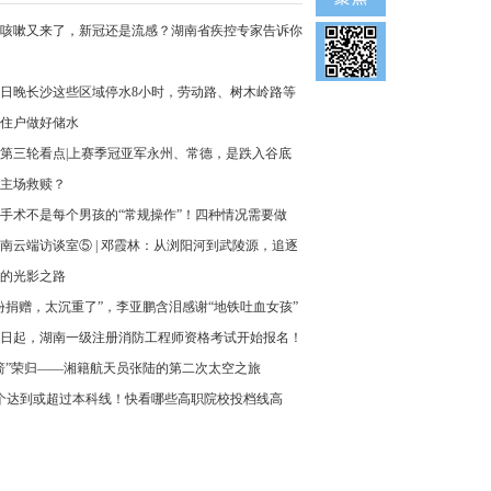
咳嗽又来了，新冠还是流感？湖南省疾控专家告诉你
6日晚长沙这些区域停水8小时，劳动路、树木岭路等
住户做好储水
第三轮看点|上赛季冠亚军永州、常德，是跌入谷底
主场救赎？
手术不是每个男孩的“常规操作”！四种情况需要做
南云端访谈室⑤ | 邓霞林：从浏阳河到武陵源，追逐
的光影之路
份捐赠，太沉重了”，李亚鹏含泪感谢“地铁吐血女孩”
1日起，湖南一级注册消防工程师资格考试开始报名！
箭”荣归——湘籍航天员张陆的第二次太空之旅
5个达到或超过本科线！快看哪些高职院校投档线高