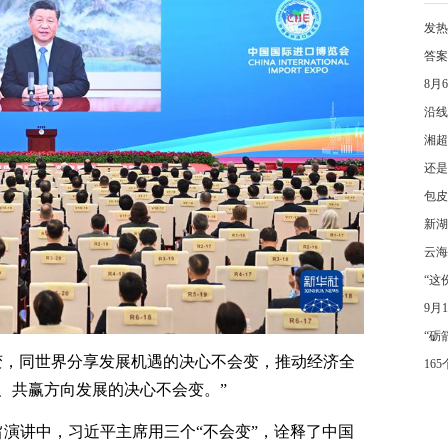
发热
答案
8月
沿线
湘超
还是
包皮
新湖
云海
“这
9月
“砺
变，同世界分享发展机遇的决心不会变，推动经济全
16
、共赢方向发展的决心不会变。”
旨演讲中，习近平主席用三个“不会变”，诠释了中国