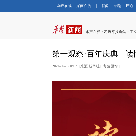
华声在线
湖南在线
|
新闻
专题
评论
华声在线
>
习近平报道集
> 正
第一观察·百年庆典｜
2021-07-07 09:09 [来源:新华社] [责编:潘华]