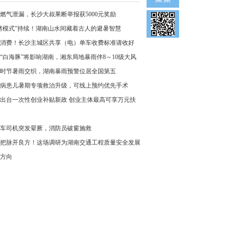
燃气泄漏，长沙大叔果断举报获5000元奖励
烤模式”持续！湖南山水间藏着古人的避暑智慧
消费！长沙主城区共享（电）单车收费标准请收好
“白海豚”将影响湖南，湘东局地暴雨伴8～10级大风
时节暑雨交织，湖南暴雨预警位居全国第五
病患儿暑期专项救治升级，可线上预约优先手术
出台一次性创业补贴新政 创业主体最高可享万元扶
车司机突发晕厥，消防员破窗施救
把脉开良方！这场调研为湖南交通工程质量安全发展
方向