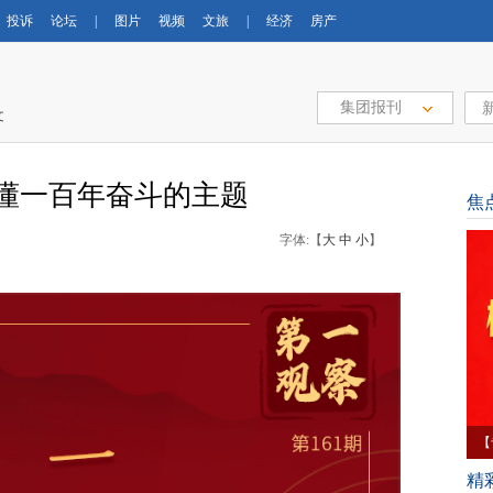
投诉
论坛
|
图片
视频
文旅
|
经济
房产
集团报刊
文
读懂一百年奋斗的主题
焦
字体:【
大
中
小
】
【
育
精