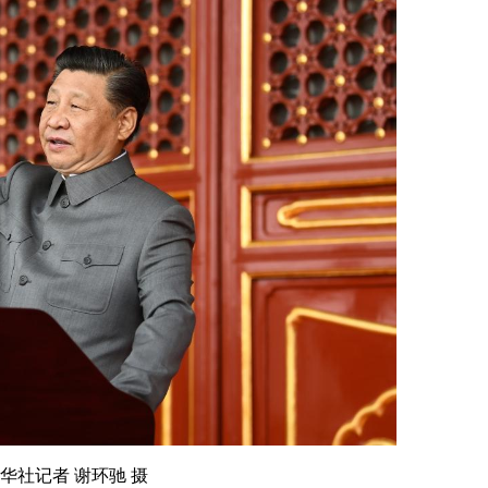
华社记者 谢环驰 摄