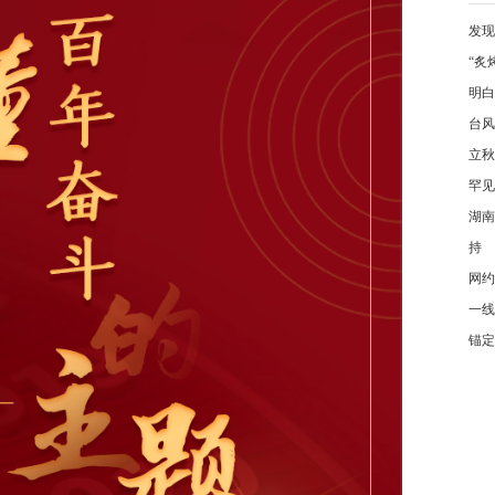
发现
“炙
明白
台风
立秋
罕见
湖南
持
网约
一线
锚定