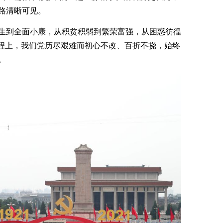
路清晰可见。
生到全面小康，从积贫积弱到繁荣富强，从困惑彷徨
征程上，我们党历尽艰难而初心不改、百折不挠，始终
。