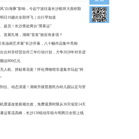
风“白海豚”影响，今起宁波往返长沙航班大面积取
明日19趟次全部停飞｜出行早知道
、超员！长沙查处两台“黑客运”
、首展扎堆，湖南“首发”效应有多强？
沂东油画艺术展”长沙开幕，八十幅作品集中亮相
出台对非经贸合作三年行动计划，力争2028年对非进
额达800亿元
无人机、拼贴青花瓷！怀化博物馆非遗集市玩起“跨
”
到位、动态清退！湖南升级普惠民办幼儿园认定与管
机票退改签新规生效，免费退票时限从30天缩至14天
暑运客流高峰，长沙130组动车组今明两日全部上线