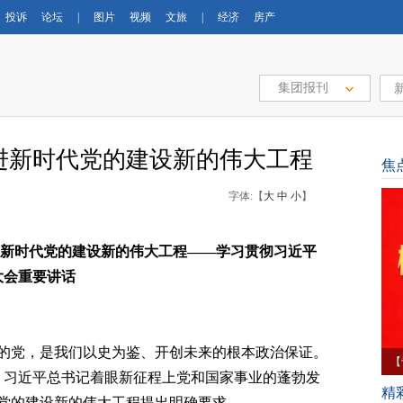
投诉
论坛
|
图片
视频
文旅
|
经济
房产
集团报刊
进新时代党的建设新的伟大工程
焦
字体:【
大
中
小
】
新时代党的建设新的伟大工程——学习贯彻习近平
大会重要讲话
的党，是我们以史为鉴、开创未来的根本政治保证。
【
上，习近平总书记着眼新征程上党和国家事业的蓬勃发
育
精
党的建设新的伟大工程提出明确要求。