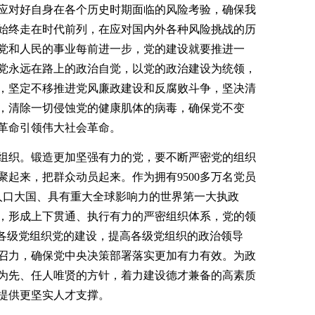
应对好自身在各个历史时期面临的风险考验，确保我
始终走在时代前列，在应对国内外各种风险挑战的历
党和人民的事业每前进一步，党的建设就要推进一
党永远在路上的政治自觉，以党的政治建设为统领，
，坚定不移推进党风廉政建设和反腐败斗争，坚决清
，清除一切侵蚀党的健康肌体的病毒，确保党不变
革命引领伟大社会革命。
组织。锻造更加坚强有力的党，要不断严密党的组织
起来，把群众动员起来。作为拥有9500多万名党员
多人口大国、具有重大全球影响力的世界第一大执政
，形成上下贯通、执行有力的严密组织体系，党的领
好各级党组织党的建设，提高各级党组织的政治领导
召力，确保党中央决策部署落实更加有力有效。为政
为先、任人唯贤的方针，着力建设德才兼备的高素质
提供更坚实人才支撑。