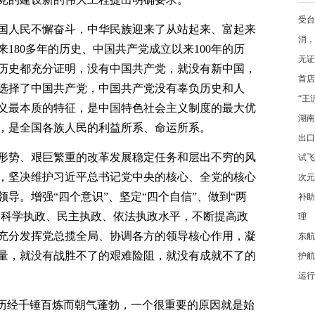
受台
国人民不懈奋斗，中华民族迎来了从站起来、富起来
消，
180多年的历史、中国共产党成立以来100年的历
无证
的历史都充分证明，没有中国共产党，就没有新中国，
首店
选择了中国共产党，中国共产党没有辜负历史和人
“王
义最本质的特征，是中国特色社会主义制度的最大优
湖南
，是全国各族人民的利益所系、命运所系。
出口
形势、艰巨繁重的改革发展稳定任务和层出不穷的风
试飞
，坚决维护习近平总书记党中央的核心、全党的核心
次元
导。增强“四个意识”、坚定“四个自信”、做到“两
补助
高党科学执政、民主执政、依法执政水平，不断提高政
理
充分发挥党总揽全局、协调各方的领导核心作用，凝
东航
量，就没有战胜不了的艰难险阻，就没有成就不了的
护航
运行
党历经千锤百炼而朝气蓬勃，一个很重要的原因就是始